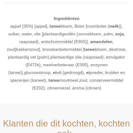
Ingrediënten
appel (35%) [appel],
tarwe
bloem, Boter [roomboter (
melk
)],
suiker, water, olie [plantaardigeoliën (zonnebloem, palm,
soja
,
raapzaad), antschuimmiddel (E900)],
amandelen
,
zout[bakkerszout], broodverbetermiddel [
tarwe
bloem, dextrose,
plantaardig vet (palm),plantaardige olie (raapzaad), emulgator
(E472e), meelverbeteraar (E300), enzymen
(tarwe)],glucosestroop,
ei
wit (gedroogd),
ei
poeder, kruiden en
specerijen (kaneel),
tarwe
moutmeel,zout, conserveermiddel
(E202), citroenvezel, aroma (citroen)
Klanten die dit kochten, kochten