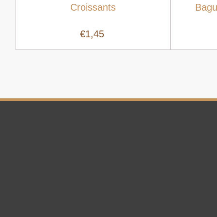
Croissants
Bagu
€1,45