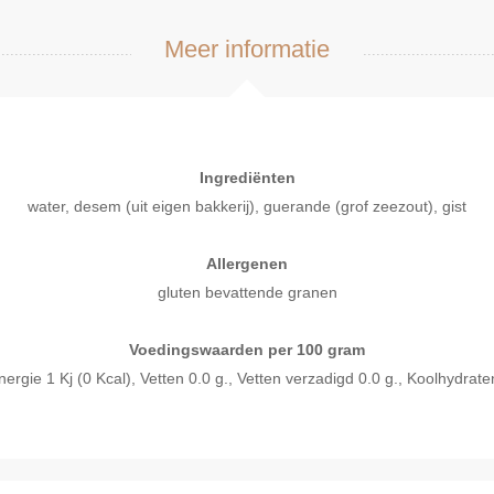
Meer informatie
Ingrediënten
water, desem (uit eigen bakkerij), guerande (grof zeezout), gist
Allergenen
gluten bevattende granen
Voedingswaarden per 100 gram
ie 1 Kj (0 Kcal), Vetten 0.0 g., Vetten verzadigd 0.0 g., Koolhydraten 
l bekijken
Snel bekijken