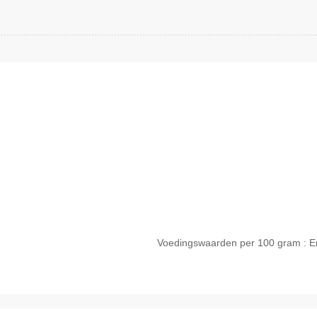
Voedingswaarden per 100 gram : Energ
Snel bekijken
Sne