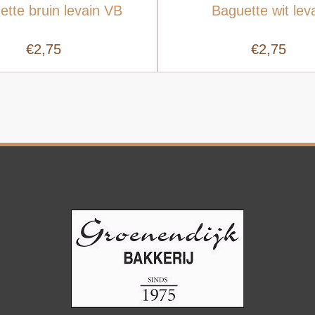
ette bruin levain VB
Baguette wit lev
€2,75
€2,75