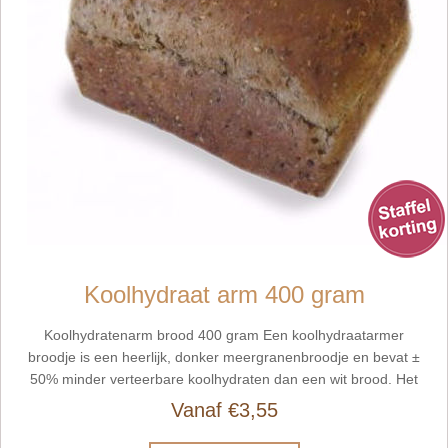
Koolhydraat arm 400 gram
Koolhydratenarm brood 400 gram Een koolhydraatarmer
broodje is een heerlijk, donker meergranenbroodje en bevat ±
50% minder verteerbare koolhydraten dan een wit brood. Het
verlaagd zout- en koolhydraatgehalte draagt bij tot een gezond
Vanaf €3,55
voedingspatroon. De vele aanwezige zaden leveren extra
eiwitten en vezels aan!