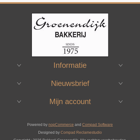
Informatie
Nieuwsbrief
Mijn account
Powered by
nopCommerce
and
Compad Software
Designed by
Compad Reclamestudio