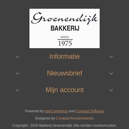
Informatie
Nieuwsbrief
Mijn account
Powered by
nopCommerce
and
Compad Software
Designed by
Compad Reclamestudio
Copyright ; 2026 Bakkerij Groenendijk. Alle rechten voorbehouden.