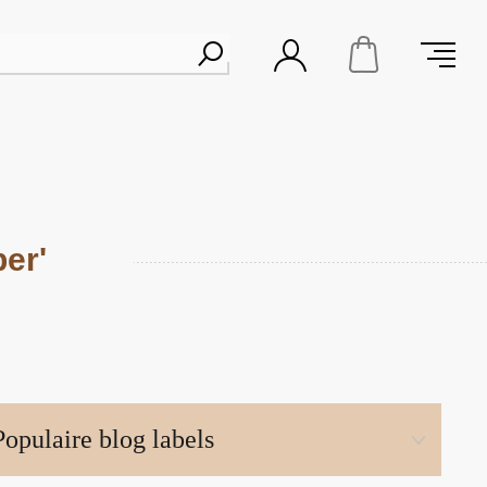
er'
Populaire blog labels