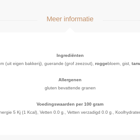
Meer informatie
Ingrediënten
m (uit eigen bakkerij), guerande (grof zeezout),
rogge
bloem, gist,
tar
Allergenen
gluten bevattende granen
Voedingswaarden per 100 gram
ie 5 Kj (1 Kcal), Vetten 0.0 g., Vetten verzadigd 0.0 g., Koolhydraten 
l bekijken
Snel bekijken