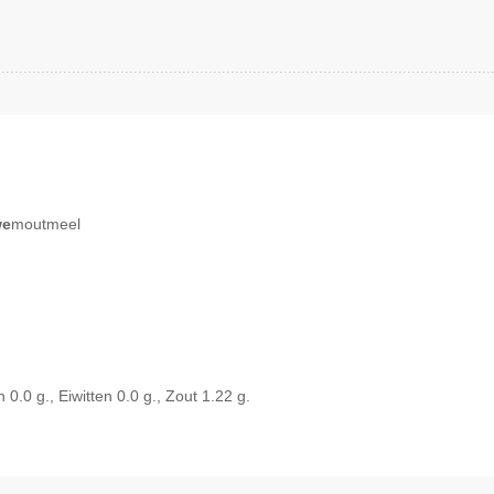
we
moutmeel
0.0 g., Eiwitten 0.0 g., Zout 1.22 g.
Snel bekijken