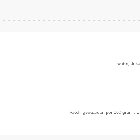
water, dese
Voedingswaarden per 100 gram : Energ
Snel bekijken
Sne