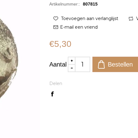
Artikelnummer::
807815
€5,30
Aantal
Delen
l bekijken
Snel bekijken