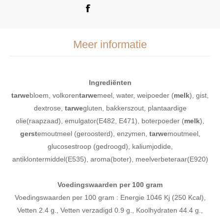
Meer informatie
Ingrediënten
tarwe
bloem, volkoren
tarwe
meel, water, weipoeder (
melk
), gist,
dextrose,
tarwe
gluten, bakkerszout, plantaardige
olie(raapzaad), emulgator(E482, E471), boterpoeder (
melk
),
gerst
emoutmeel (geroosterd), enzymen,
tarwe
moutmeel,
glucosestroop (gedroogd), kaliumjodide,
antiklontermiddel(E535), aroma(boter), meelverbeteraar(E920)
Voedingswaarden per 100 gram
Voedingswaarden per 100 gram : Energie 1046 Kj (250 Kcal),
Vetten 2.4 g., Vetten verzadigd 0.9 g., Koolhydraten 44.4 g.,