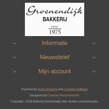
Informatie
Nieuwsbrief
Mijn account
Powered by
nopCommerce
and
Compad Software
Designed by
Compad Reclamestudio
Copyright ; 2026 Bakkerij Groenendijk. Alle rechten voorbehouden.