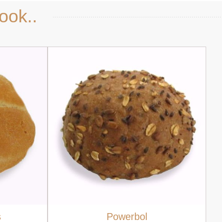
ook..
s
Powerbol