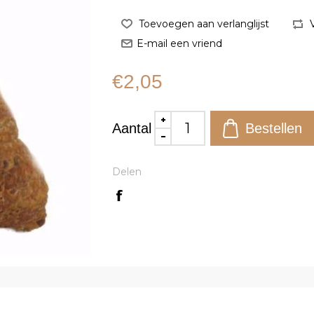
€2,05
Aantal
Delen
l bekijken
Snel bekijken