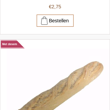
€2,75