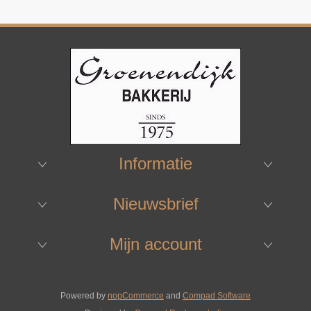
Informatie
Nieuwsbrief
Mijn account
Powered by
nopCommerce
and
Compad Software