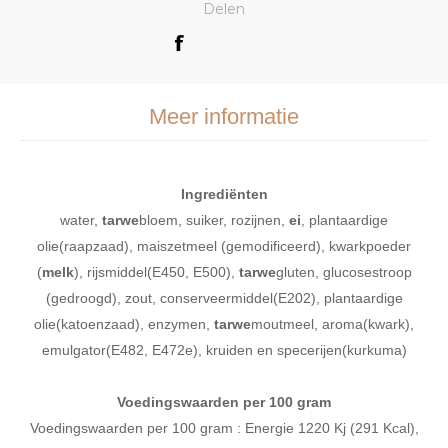
Delen
Meer informatie
Ingrediënten
water,
tarwe
bloem, suiker, rozijnen,
ei
, plantaardige
olie(raapzaad), maiszetmeel (gemodificeerd), kwarkpoeder
(
melk
), rijsmiddel(E450, E500),
tarwe
gluten, glucosestroop
(gedroogd), zout, conserveermiddel(E202), plantaardige
olie(katoenzaad), enzymen,
tarwe
moutmeel, aroma(kwark),
emulgator(E482, E472e), kruiden en specerijen(kurkuma)
Voedingswaarden per 100 gram
Voedingswaarden per 100 gram : Energie 1220 Kj (291 Kcal),