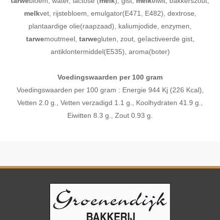
tarwe
bloem, water, lactose (
melk
), gist,
melk
eiwit, bakkerszout,
melk
vet, rijstebloem, emulgator(E471, E482), dextrose,
plantaardige olie(raapzaad), kaliumjodide, enzymen,
tarwe
moutmeel,
tarwe
gluten, zout, geîactiveerde gist,
antiklontermiddel(E535), aroma(boter)
Voedingswaarden per 100 gram
Voedingswaarden per 100 gram : Energie 944 Kj (226 Kcal),
Vetten 2.0 g., Vetten verzadigd 1.1 g., Koolhydraten 41.9 g.,
Eiwitten 8.3 g., Zout 0.93 g.