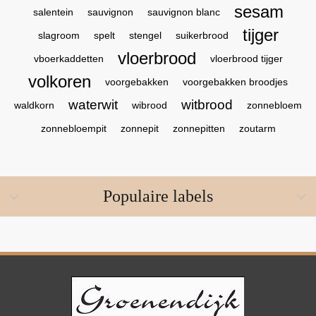
sesam
salentein
sauvignon
sauvignon blanc
tijger
slagroom
spelt
stengel
suikerbrood
vloerbrood
vboerkaddetten
vloerbrood tijger
volkoren
voorgebakken
voorgebakken broodjes
waterwit
witbrood
waldkorn
wibrood
zonnebloem
zonnebloempit
zonnepit
zonnepitten
zoutarm
Populaire labels