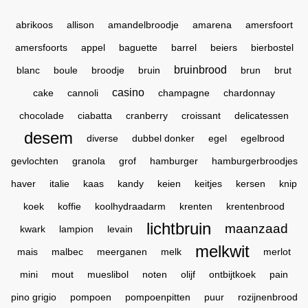
abrikoos
allison
amandelbroodje
amarena
amersfoort
amersfoorts
appel
baguette
barrel
beiers
bierbostel
bruinbrood
blanc
boule
broodje
bruin
brun
brut
casino
cake
cannoli
champagne
chardonnay
chocolade
ciabatta
cranberry
croissant
delicatessen
desem
diverse
dubbel donker
egel
egelbrood
gevlochten
granola
grof
hamburger
hamburgerbroodjes
haver
italie
kaas
kandy
keien
keitjes
kersen
knip
koek
koffie
koolhydraadarm
krenten
krentenbrood
lichtbruin
maanzaad
kwark
lampion
levain
melkwit
mais
malbec
meerganen
melk
merlot
mini
mout
mueslibol
noten
olijf
ontbijtkoek
pain
pino grigio
pompoen
pompoenpitten
puur
rozijnenbrood