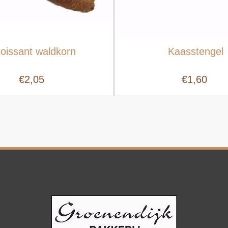
oissant waldkorn
Kaasstengel
€2,05
€1,60