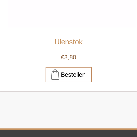
Uienstok
€3,80