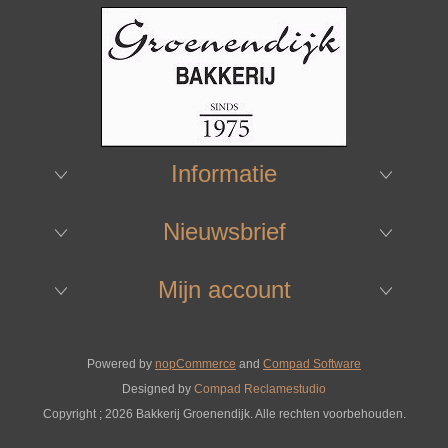
Informatie
Nieuwsbrief
Mijn account
Powered by
nopCommerce
and
Compad Software
Designed by
Compad Reclamestudio
Copyright ; 2026 Bakkerij Groenendijk. Alle rechten voorbehouden.