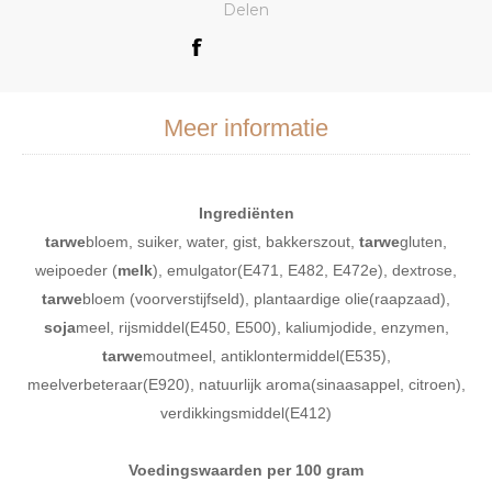
Delen
Meer informatie
Ingrediënten
tarwe
bloem, suiker, water, gist, bakkerszout,
tarwe
gluten,
weipoeder (
melk
), emulgator(E471, E482, E472e), dextrose,
tarwe
bloem (voorverstijfseld), plantaardige olie(raapzaad),
soja
meel, rijsmiddel(E450, E500), kaliumjodide, enzymen,
tarwe
moutmeel, antiklontermiddel(E535),
meelverbeteraar(E920), natuurlijk aroma(sinaasappel, citroen),
verdikkingsmiddel(E412)
Voedingswaarden per 100 gram