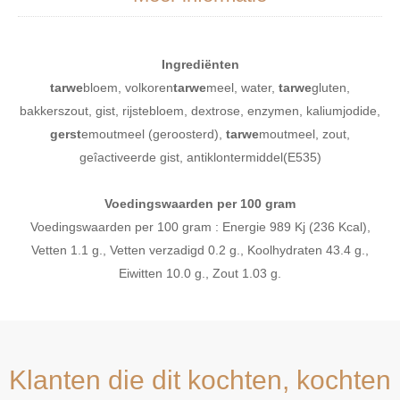
Ingrediënten
tarwe
bloem, volkoren
tarwe
meel, water,
tarwe
gluten,
bakkerszout, gist, rijstebloem, dextrose, enzymen, kaliumjodide,
gerst
emoutmeel (geroosterd),
tarwe
moutmeel, zout,
geîactiveerde gist, antiklontermiddel(E535)
Voedingswaarden per 100 gram
Voedingswaarden per 100 gram : Energie 989 Kj (236 Kcal),
Vetten 1.1 g., Vetten verzadigd 0.2 g., Koolhydraten 43.4 g.,
Eiwitten 10.0 g., Zout 1.03 g.
Klanten die dit kochten, kochten