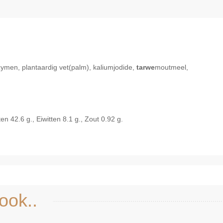
ymen, plantaardig vet(palm), kaliumjodide,
tarwe
moutmeel,
n 42.6 g., Eiwitten 8.1 g., Zout 0.92 g.
Snel bekijken
ook..