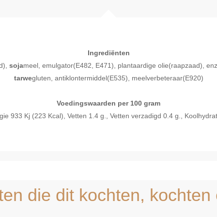
Ingrediënten
d),
soja
meel, emulgator(E482, E471), plantaardige olie(raapzaad), enz
tarwe
gluten, antiklontermiddel(E535), meelverbeteraar(E920)
Voedingswaarden per 100 gram
933 Kj (223 Kcal), Vetten 1.4 g., Vetten verzadigd 0.4 g., Koolhydrate
l bekijken
Snel bekijken
ten die dit kochten, kochten 