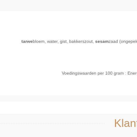
tarwe
bloem, water, gist, bakkerszout,
sesam
zaad (ongepel
Voedingswaarden per 100 gram : Energie 
Snel bekijken
Sne
Klan