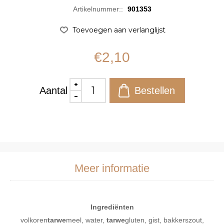
Artikelnummer::
901353
€2,10
Aantal
Meer informatie
Ingrediënten
volkoren
tarwe
meel, water,
tarwe
gluten, gist, bakkerszout,