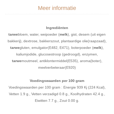
Meer informatie
Ingrediënten
tarwe
bloem, water, weipoeder (
melk
), gist, desem (uit eigen
bakkerij), dextrose, bakkerszout, plantaardige olie(raapzaad),
tarwe
gluten, emulgator(E482, E471), boterpoeder (
melk
),
kaliumjodide, glucosestroop (gedroogd), enzymen,
tarwe
moutmeel, antiklontermiddel(E535), aroma(boter),
meelverbeteraar(E920)
Voedingswaarden per 100 gram
Voedingswaarden per 100 gram : Energie 939 Kj (224 Kcal),
Vetten 1.9 g., Vetten verzadigd 0.8 g., Koolhydraten 42.4 g.,
Eiwitten 7.7 g., Zout 0.00 g.