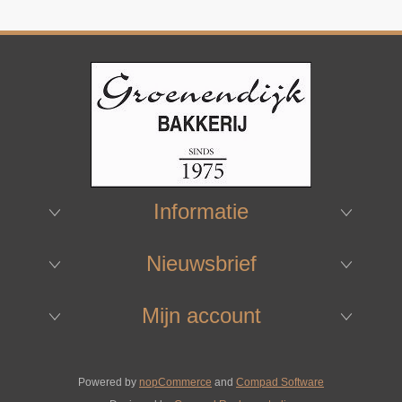
Informatie
Nieuwsbrief
Mijn account
Powered by
nopCommerce
and
Compad Software