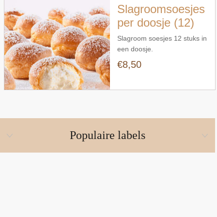
Slagroomsoesjes
per doosje (12)
Slagroom soesjes 12 stuks in
een doosje.
€8,50
Populaire labels