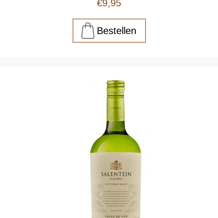
€9,95